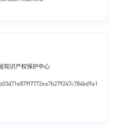
东省知识产权保护中心
b03d71e879f7772ea7b279247c784bd9a1