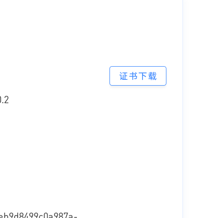
.2
b9d8499c0a987a-